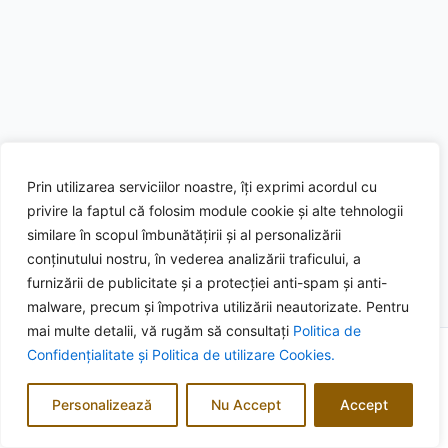
Prin utilizarea serviciilor noastre, îți exprimi acordul cu
privire la faptul că folosim module cookie și alte tehnologii
similare în scopul îmbunătățirii și al personalizării
conținutului nostru, în vederea analizării traficului, a
furnizării de publicitate și a protecției anti-spam și anti-
malware, precum și împotriva utilizării neautorizate. Pentru
mai multe detalii, vă rugăm să consultați
Politica de
Confidențialitate și
Politica de utilizare Cookies.
Copyright © 2026 Pensiunea Smiley & Karla | Powered by
Astra
WordPress Theme
Personalizează
Nu Accept
Accept