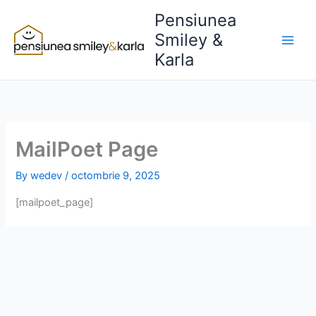
Skip
Pensiunea
to
Smiley &
content
Karla
MailPoet Page
By
wedev
/
octombrie 9, 2025
[mailpoet_page]