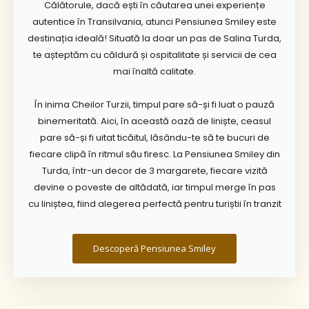
Călătorule, dacă ești în căutarea unei experiențe
autentice în Transilvania, atunci Pensiunea Smiley este
destinația ideală! Situată la doar un pas de Salina Turda,
te așteptăm cu căldură și ospitalitate și servicii de cea
mai înaltă calitate.
În inima Cheilor Turzii, timpul pare să-și fi luat o pauză
binemeritată. Aici, în această oază de liniște, ceasul
pare să-și fi uitat ticăitul, lăsându-te să te bucuri de
fiecare clipă în ritmul său firesc. La Pensiunea Smiley din
Turda, într-un decor de 3 margarete, fiecare vizită
devine o poveste de altădată, iar timpul merge în pas
cu liniștea, fiind alegerea perfectă pentru turiștii în tranzit
Descoperă Pensiunea Smiley