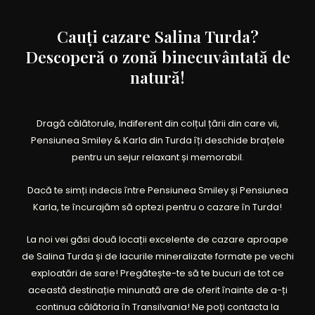
Cauți cazare Salina Turda?
Descoperă o zonă binecuvântată de
natură!
Dragă călătorule, Indiferent din colțul țării din care vii,
Pensiunea Smiley & Karla din Turda îți deschide brațele
pentru un sejur relaxant și memorabil.
Dacă te simți indecis între Pensiunea Smiley și Pensiunea
Karla, te încurajăm să optezi pentru o cazare în Turda!
La noi vei găsi două locații excelente de cazare aproape
de Salina Turda și de lacurile mineralizate formate pe vechi
exploatări de sare! Pregătește-te să te bucuri de tot ce
această destinație minunată are de oferit înainte de a-ți
continua călătoria în Transilvania! Ne poți contacta la