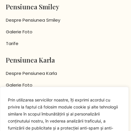
b
a
Pensiunea Smiley
o
g
o
r
Despre Pensiunea Smiley
k
a
m
Galerie Foto
Tarife
Pensiunea Karla
Despre Pensiunea Karla
Galerie Foto
Tarife
Prin utilizarea serviciilor noastre, îți exprimi acordul cu
privire la faptul că folosim module cookie și alte tehnologii
Contact
similare în scopul îmbunătățirii și al personalizării
conținutului nostru, în vederea analizării traficului, a
+40 743 396 095
furnizării de publicitate și a protecției anti-spam și anti-