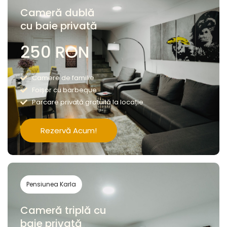
Cameră dublă
cu baie privată
250 RON
Camere de familie
Foișor cu barbeque
Parcare privată gratuită la locație
Rezervă Acum!
Pensiunea Karla
Cameră triplă cu
baie privată