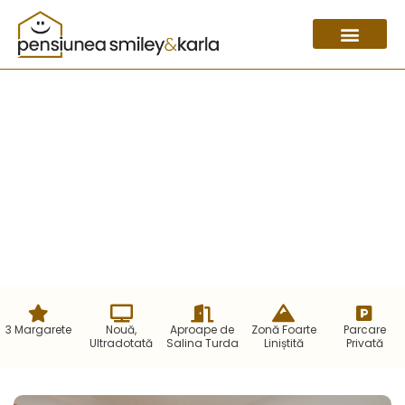
Bine ai venit la Pensiunea Smiley & Karla! Cazare lângă
Salina Turda
Cazare în Turda lângă Salina
Turda
3 Margarete
Nouă,
Aproape de
Zonă Foarte
Parcare
Ultradotată
Salina Turda
Liniștită
Privată