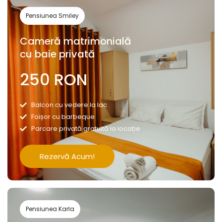
Pensiunea Smiley
Cameră matrimonială
cu baie privată
250 RON
Balcon cu vedere la lac
Foișor cu barbeque
Parcare privată gratuită la locație
Rezervă Acum!
Pensiunea Karla