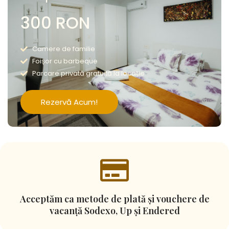
300 RON
Camere de familie
Foișor cu barbeque
Parcare privată gratuită la locație
Rezervă Acum!
Acceptăm ca metode de plată și vouchere de
vacanță Sodexo, Up și Endered