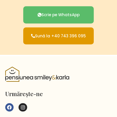
Scrie pe WhatsApp
Sună la +40 743 396 095
Urmărește-ne
F
I
a
n
c
s
e
t